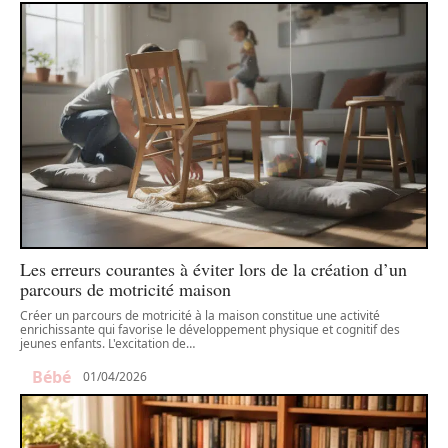
Les erreurs courantes à éviter lors de la création d’un
parcours de motricité maison
Créer un parcours de motricité à la maison constitue une activité
enrichissante qui favorise le développement physique et cognitif des
jeunes enfants. L'excitation de
…
Bébé
01/04/2026