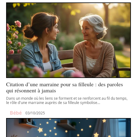
Citation d’une marraine pour sa filleule : des paroles
qui résonnent à jamais
Dans un monde où les liens se forment et se renforcent au fil du temps,
le rôle d'une marraine auprès de sa filleule symbolise
…
Bébé
03/10/2025