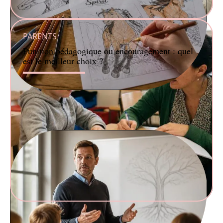
PARENTS
Punition pédagogique ou encouragement : quel
est le meilleur choix ?
ENFANT
Les meilleurs coloriages de Spirit à imprimer pour les
fans