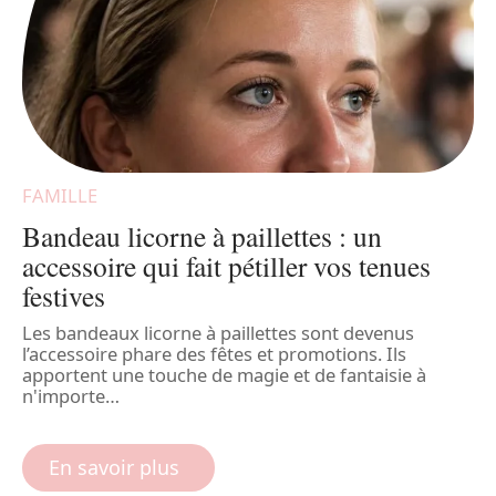
FAMILLE
F
Bandeau licorne à paillettes : un
e
accessoire qui fait pétiller vos tenues
f
festives
é
Les bandeaux licorne à paillettes sont devenus
D
l’accessoire phare des fêtes et promotions. Ils
p
apportent une touche de magie et de fantaisie à
u
n'importe
…
En savoir plus