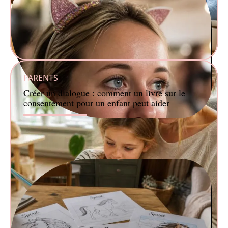
PARENTS
Créer un dialogue : comment un livre sur le
consentement pour un enfant peut aider
FAMILLE
Bandeau licorne à paillettes : un accessoire qui fait
pétiller vos tenues festives