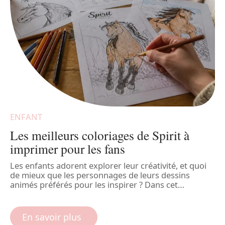
ENFANT
Les meilleurs coloriages de Spirit à
imprimer pour les fans
Les enfants adorent explorer leur créativité, et quoi
de mieux que les personnages de leurs dessins
n
M
animés préférés pour les inspirer ? Dans cet
…
e
r
s
d
En savoir plus