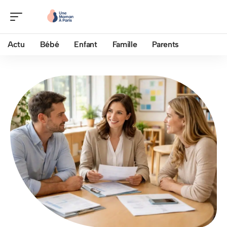
Actu
Bébé
Enfant
Famille
Parents