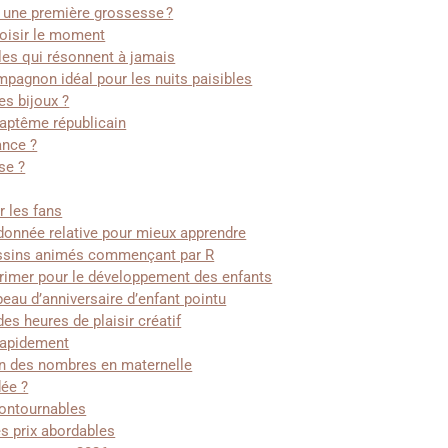
r une première grossesse ?
hoisir le moment
oles qui résonnent à jamais
mpagnon idéal pour les nuits paisibles
es bijoux ?
baptême républicain
ance ?
se ?
r les fans
donnée relative pour mieux apprendre
dessins animés commençant par R
rimer pour le développement des enfants
eau d’anniversaire d’enfant pointu
es heures de plaisir créatif
rapidement
tion des nombres en maternelle
dée ?
contournables
s prix abordables