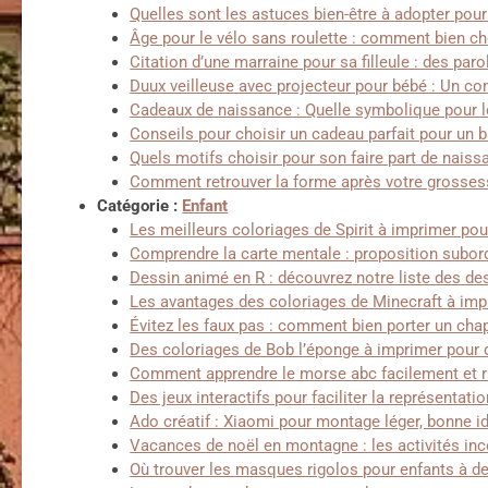
Quelles sont les astuces bien-être à adopter pou
Âge pour le vélo sans roulette : comment bien c
Citation d’une marraine pour sa filleule : des par
Duux veilleuse avec projecteur pour bébé : Un co
Cadeaux de naissance : Quelle symbolique pour l
Conseils pour choisir un cadeau parfait pour un 
Quels motifs choisir pour son faire part de naiss
Comment retrouver la forme après votre grosses
Catégorie :
Enfant
Les meilleurs coloriages de Spirit à imprimer pou
Comprendre la carte mentale : proposition subor
Dessin animé en R : découvrez notre liste des 
Les avantages des coloriages de Minecraft à imp
Évitez les faux pas : comment bien porter un chap
Des coloriages de Bob l’éponge à imprimer pour d
Comment apprendre le morse abc facilement et 
Des jeux interactifs pour faciliter la représenta
Ado créatif : Xiaomi pour montage léger, bonne i
Vacances de noël en montagne : les activités in
Où trouver les masques rigolos pour enfants à de