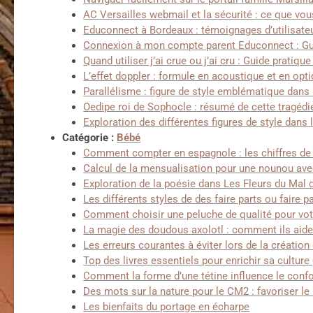
AC Versailles webmail et la sécurité : ce que vou
Educonnect à Bordeaux : témoignages d’utilisateu
Connexion à mon compte parent Educonnect : Gui
Quand utiliser j’ai crue ou j’ai cru : Guide pratiq
L’effet doppler : formule en acoustique et en opt
Parallélisme : figure de style emblématique dans 
Oedipe roi de Sophocle : résumé de cette tragéd
Exploration des différentes figures de style dans l
Catégorie :
Bébé
Comment compter en espagnole : les chiffres de 
Calcul de la mensualisation pour une nounou ave
Exploration de la poésie dans Les Fleurs du Mal 
Les différents styles de des faire parts ou faire p
Comment choisir une peluche de qualité pour votr
La magie des doudous axolotl : comment ils aiden
Les erreurs courantes à éviter lors de la créatio
Top des livres essentiels pour enrichir sa culture
Comment la forme d’une tétine influence le confo
Des mots sur la nature pour le CM2 : favoriser le
Les bienfaits du portage en écharpe