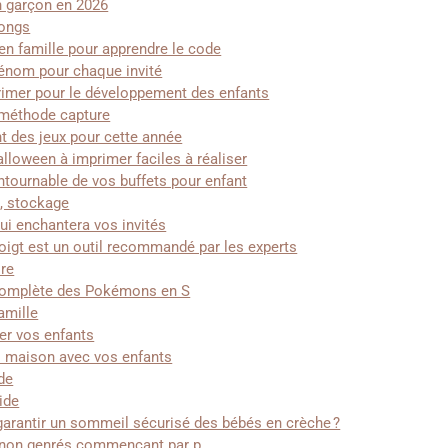
 garçon en 2026
longs
en famille pour apprendre le code
rénom pour chaque invité
primer pour le développement des enfants
+ méthode capture
t des jeux pour cette année
lloween à imprimer faciles à réaliser
ntournable de vos buffets pour enfant
, stockage
i enchantera vos invités
 doigt est un outil recommandé par les experts
ire
 complète des Pokémons en S
amille
ter vos enfants
as maison avec vos enfants
de
ide
garantir un sommeil sécurisé des bébés en crèche ?
s non genrés commençant par p