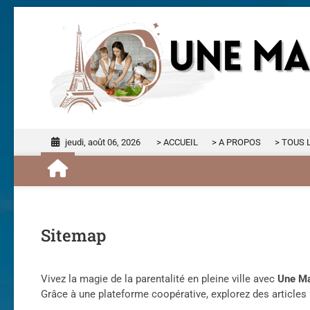
S
k
i
p
t
o
c
o
n
jeudi, août 06, 2026
> ACCUEIL
> A PROPOS
> TOUS 
t
e
n
t
Sitemap
Vivez la magie de la parentalité en pleine ville avec
Une M
Grâce à une plateforme coopérative, explorez des articles r