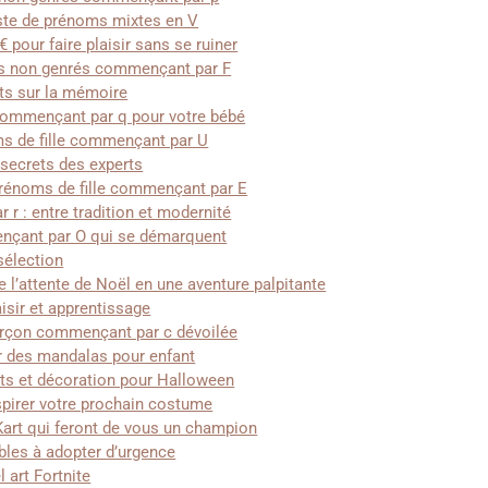
ste de prénoms mixtes en V
pour faire plaisir sans se ruiner
es non genrés commençant par F
ts sur la mémoire
 commençant par q pour votre bébé
ms de fille commençant par U
secrets des experts
 prénoms de fille commençant par E
 : entre tradition et modernité
nçant par O qui se démarquent
sélection
 l’attente de Noël en une aventure palpitante
aisir et apprentissage
garçon commençant par c dévoilée
r des mandalas pour enfant
nts et décoration pour Halloween
spirer votre prochain costume
Kart qui feront de vous un champion
bles à adopter d’urgence
art Fortnite