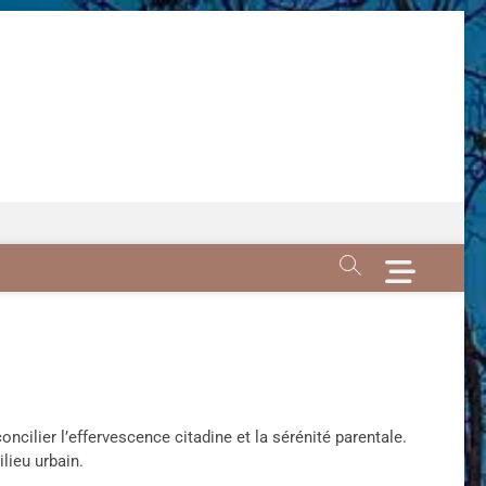
M
e
n
u
B
u
t
t
oncilier l’effervescence citadine et la sérénité parentale.
o
lieu urbain.
n