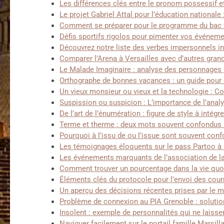
Les différences clés entre le pronom possessif e
Le projet Gabriel Attal pour l’éducation nationale
Comment se préparer pour le programme du bac f
Défis sportifs rigolos pour pimenter vos événem
Découvrez notre liste des verbes impersonnels in
Comparer l’Arena à Versailles avec d’autres gran
Le Malade Imaginaire : analyse des personnages 
Orthographe de bonnes vacances : un guide pour 
Un vieux monsieur ou vieux et la technologie : 
Suspission ou suspicion : L’importance de l’anal
De l’art de l’énumération : figure de style à intégr
Terme et therme : deux mots souvent confondus 
Pourquoi à l’issu de ou l’issue sont souvent con
Les témoignages éloquents sur le pass Partoo à G
Les événements marquants de l’association de l
Comment trouver un pourcentage dans la vie quot
Éléments clés du protocole pour l’envoi des courr
Un aperçu des décisions récentes prises par le mi
Problème de connexion au PIA Grenoble : solutio
Insolent : exemple de personnalités qui ne laisse
Naviguer facilement sur le portail famille Marsilla