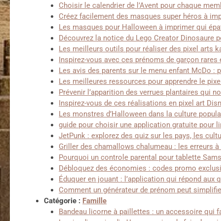
Choisir le calendrier de l’Avent pour chaque mem
Créez facilement des masques super héros à imp
Les masques pour Halloween à imprimer qui épa
Découvrez la notice du Lego Creator Dinosaure p
Les meilleurs outils pour réaliser des pixel arts 
Inspirez-vous avec ces prénoms de garçon rares e
Les avis des parents sur le menu enfant McDo : pr
Les meilleures ressources pour apprendre le pixe
Prévenir l’apparition des verrues plantaires qui no
Inspirez-vous de ces réalisations en pixel art Disn
Les monstres d’Halloween dans la culture popula
guide pour choisir une application gratuite pour l
JetPunk : explorez des quiz sur les pays, les cult
Griller des chamallows chalumeau : les erreurs à
Pourquoi un controle parental pour tablette Sams
Débloquez des économies : codes promo exclusif
Éduquer en jouant : l’application qui répond aux 
Comment un générateur de prénom peut simplifier
Catégorie :
Famille
Bandeau licorne à paillettes : un accessoire qui fa