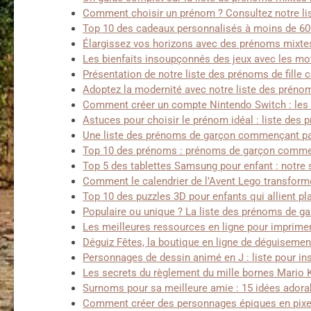
Comment choisir un prénom ? Consultez notre li
Top 10 des cadeaux personnalisés à moins de 60€ 
Élargissez vos horizons avec des prénoms mixt
Les bienfaits insoupçonnés des jeux avec les mo
Présentation de notre liste des prénoms de fille
Adoptez la modernité avec notre liste des préno
Comment créer un compte Nintendo Switch : les 
Astuces pour choisir le prénom idéal : liste des
Une liste des prénoms de garçon commençant par r
Top 10 des prénoms : prénoms de garçon comme
Top 5 des tablettes Samsung pour enfant : notre 
Comment le calendrier de l’Avent Lego transforme
Top 10 des puzzles 3D pour enfants qui allient pl
Populaire ou unique ? La liste des prénoms de 
Les meilleures ressources en ligne pour imprime
Déguiz Fêtes, la boutique en ligne de déguiseme
Personnages de dessin animé en J : liste pour in
Les secrets du règlement du mille bornes Mario 
Surnoms pour sa meilleure amie : 15 idées adora
Comment créer des personnages épiques en pixel 