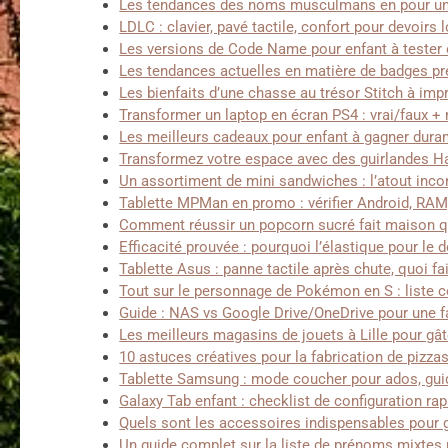
Les tendances des noms musculmans en pour un
LDLC : clavier, pavé tactile, confort pour devoirs 
Les versions de Code Name pour enfant à tester 
Les tendances actuelles en matière de badges p
Les bienfaits d’une chasse au trésor Stitch à im
Transformer un laptop en écran PS4 : vrai/faux 
Les meilleurs cadeaux pour enfant à gagner duran
Transformez votre espace avec des guirlandes Ha
Un assortiment de mini sandwiches : l’atout inco
Tablette MPMan en promo : vérifier Android, RAM
Comment réussir un popcorn sucré fait maison qu
Efficacité prouvée : pourquoi l’élastique pour le
Tablette Asus : panne tactile après chute, quoi fa
Tout sur le personnage de Pokémon en S : liste
Guide : NAS vs Google Drive/OneDrive pour une f
Les meilleurs magasins de jouets à Lille pour gâ
10 astuces créatives pour la fabrication de pizz
Tablette Samsung : mode coucher pour ados, gui
Galaxy Tab enfant : checklist de configuration rap
Quels sont les accessoires indispensables pour 
Un guide complet sur la liste de prénoms mixte