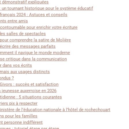
t démonstratif expliquées
 : un tournant historique pour le système éducatif
rançais 2024 : Astuces et conseils
ents entre amis
contournable pour enrichir votre écriture
des salles de spectacles
pour comprendre la satire de Molière
écrire des messages parfaits
Comment il navigue le monde moderne
yse critique dans la communication
er dans vos écrits
mais aux usages distincts
fondus ?
ivors : succès et satisfaction
a jeunesse auxerroise en 2026
idienne : 5 situations courantes
iers pix à respecter
nistère de l’éducation nationale à l’hôtel de rochechouart
ns pour les familles
nt personne indifférent
rgues : tutoriel étape par étape