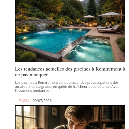
Les tendances actuelles des piscines à Remiremont à
ne pas manquer
Les piscines à Remiremont sont au cœur des préoccupations des
amateurs de baignade, en quête de fraîcheur et de détente. Avec
l'essor des tendances
…
Actu
09/07/2026