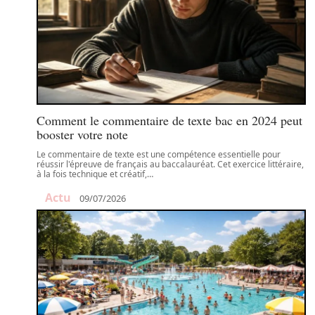
Comment le commentaire de texte bac en 2024 peut
booster votre note
Le commentaire de texte est une compétence essentielle pour
réussir l'épreuve de français au baccalauréat. Cet exercice littéraire,
à la fois technique et créatif,
…
Actu
09/07/2026