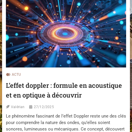
N
T
D
:
U
G
T
U
I
I
L
D
I
E
S
P
E
O
R
U
J
R
’
L
A
E
I
S
C
ACTU
N
R
L’effet doppler : formule en acoustique
O
U
U
E
et en optique à découvrir
V
O
E
U
A
J
Valérian
27/12/2025
U
’
Le phénomène fascinant de l’effet Doppler reste une des clés
X
A
U
pour comprendre la nature des ondes, qu’elles soient
I
T
C
sonores, lumineuses ou mécaniques. Ce concept, découvert
I