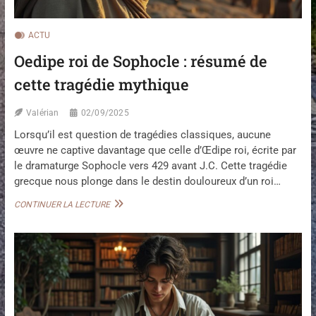
É
G
C
U
O
R
ACTU
U
E
Oedipe roi de Sophocle : résumé de
V
D
R
E
cette tragédie mythique
I
S
R
T
Y
Valérian
02/09/2025
L
Lorsqu’il est question de tragédies classiques, aucune
E
œuvre ne captive davantage que celle d’Œdipe roi, écrite par
E
M
le dramaturge Sophocle vers 429 avant J.C. Cette tragédie
B
grecque nous plonge dans le destin douloureux d’un roi…
L
É
O
CONTINUER LA LECTURE
M
E
A
D
T
I
I
P
Q
E
U
R
E
O
D
I
A