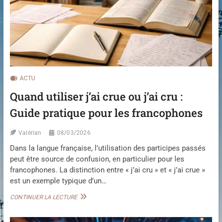
À
M
O
N
C
O
M
P
T
ACTU
E
Quand utiliser j’ai crue ou j’ai cru :
P
A
Guide pratique pour les francophones
R
E
N
Valérian
08/03/2026
T
Dans la langue française, l’utilisation des participes passés
E
peut être source de confusion, en particulier pour les
D
U
francophones. La distinction entre « j’ai cru » et « j’ai crue »
C
est un exemple typique d’un…
O
N
Q
CONTINUER LA LECTURE
N
U
E
A
C