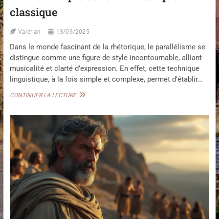
A
E
classique
N
N
C
A
O
Valérian
13/09/2025
C
P
O
Dans le monde fascinant de la rhétorique, le parallélisme se
H
U
O
distingue comme une figure de style incontournable, alliant
S
N
T
musicalité et clarté d’expression. En effet, cette technique
E
I
linguistique, à la fois simple et complexe, permet d’établir…
S
Q
U
P
CONTINUER LA LECTURE
E
A
E
R
T
A
E
L
N
L
O
É
P
L
T
I
I
S
Q
M
U
E
E
:
À
F
D
I