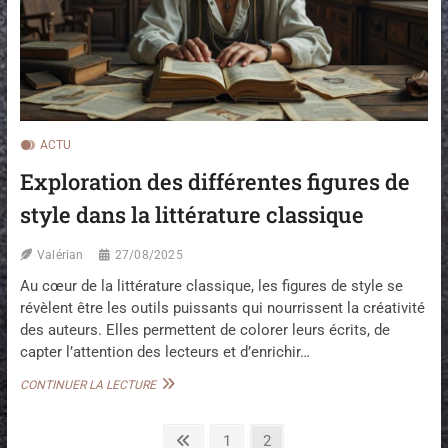
D
N
E
S
S
L
O
A
P
R
H
H
O
É
C
T
L
ACTU
O
E
Exploration des différentes figures de
R
:
I
R
style dans la littérature classique
Q
É
U
S
E
U
Valérian
27/08/2025
C
M
Au cœur de la littérature classique, les figures de style se
L
É
A
révèlent être les outils puissants qui nourrissent la créativité
D
S
E
des auteurs. Elles permettent de colorer leurs écrits, de
S
C
capter l’attention des lecteurs et d’enrichir…
I
E
Q
T
E
CONTINUER LA LECTURE
U
T
X
E
E
P
T
P
L
P
P
1
P
2