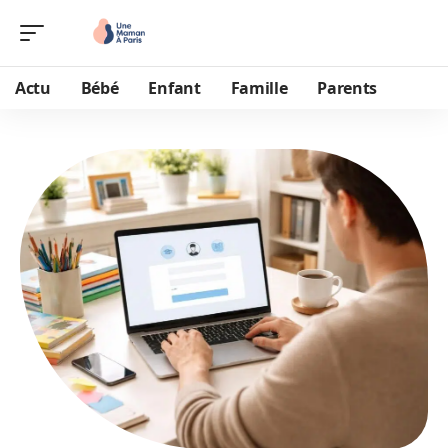
Actu
Bébé
Enfant
Famille
Parents