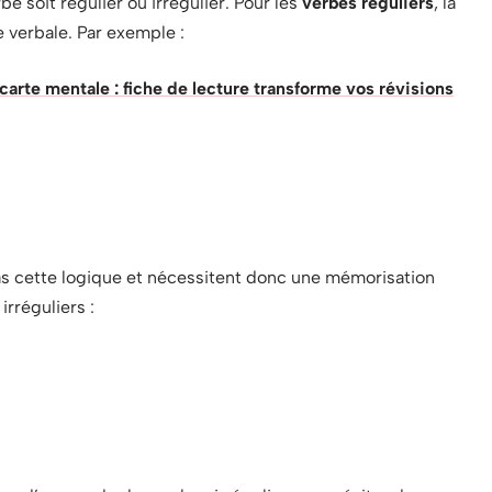
be soit régulier ou irrégulier. Pour les
verbes réguliers
, la
se verbale. Par exemple :
rte mentale : fiche de lecture transforme vos révisions
s cette logique et nécessitent donc une mémorisation
rréguliers :