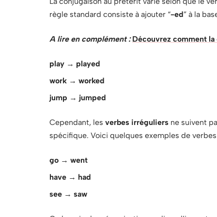
La conjugaison au prétérit varie selon que le ver
règle standard consiste à ajouter “
-ed
” à la ba
A lire en complément :
Découvrez comment la ca
play
→
played
work
→
worked
jump
→
jumped
Cependant, les
verbes irréguliers
ne suivent pa
spécifique. Voici quelques exemples de verbes i
go
→
went
have
→
had
see
→
saw