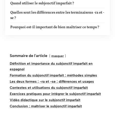
Quand utiliser le subjonctif imparfait ?
Quelles sont les différences entre les terminaisons -ra et -
se ?
Pourquoi est-il important de bien maîtriser ce temps ?
Sommaire de l'article
masquer
Définition et importance du subjonctif imparfait en
espagnol
Formation du subjonctif imparfait : méthodes simples
Les deux formes : -ra et -se : différences et usages
Contextes et utilisations du subjonctif imparfait
Exercices pratiques pour intégrer le subjonctif imparfait
Vidéo didactique sur le subjonctif imparfait
Conclusion : maîtriser le subjonctif imparfait