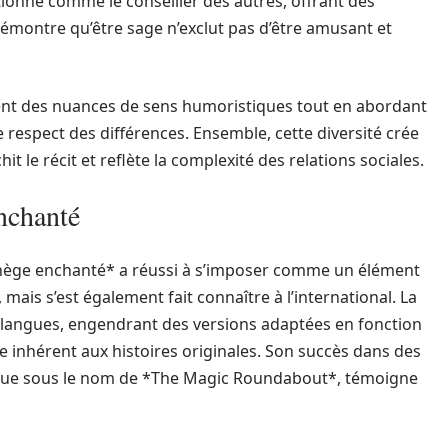
tionne comme le conseiller des autres, offrant des
l démontre qu’être sage n’exclut pas d’être amusant et
t des nuances de sens humoristiques tout en abordant
 respect des différences. Ensemble, cette diversité crée
 le récit et reflète la complexité des relations sociales.
nchanté
Manège enchanté* a réussi à s’imposer comme un élément
ais s’est également fait connaître à l’international. La
0 langues, engendrant des versions adaptées en fonction
ue inhérent aux histoires originales. Son succès dans des
nue sous le nom de *The Magic Roundabout*, témoigne