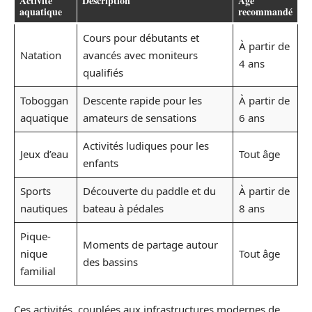
Activité
Description
Âge
aquatique
recommandé
Cours pour débutants et
À partir de
Natation
avancés avec moniteurs
4 ans
qualifiés
Toboggan
Descente rapide pour les
À partir de
aquatique
amateurs de sensations
6 ans
Activités ludiques pour les
Jeux d’eau
Tout âge
enfants
Sports
Découverte du paddle et du
À partir de
nautiques
bateau à pédales
8 ans
Pique-
Moments de partage autour
nique
Tout âge
des bassins
familial
Ces activités, couplées aux infrastructures modernes de